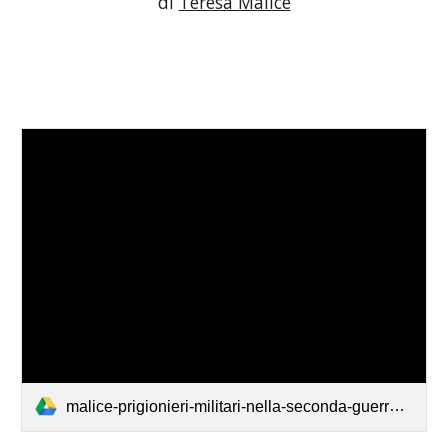
di 
Teresa Malice
malice-prigionieri-militari-nella-seconda-guerra-mondiale-tra-italia-e-inghilterra.pdf