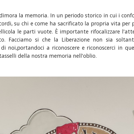
mora la memoria. In un periodo storico in cui i confor
cordi, su chi e come ha sacrificato la propria vita per p
icola le parti vuote. È importante rifocalizzare l'att
ato. Facciamo si che la Liberazione non sia soltan
 noi,portandoci a riconoscere e riconoscerci in qu
tasselli della nostra memoria nell'oblio.