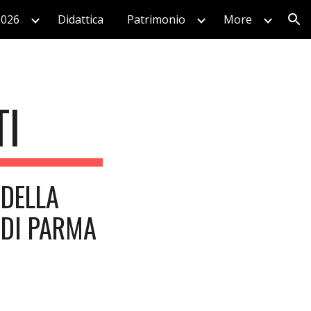
2026
Didattica
Patrimonio
More
ion
TI
 DELLA
 DI PARMA