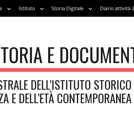
e
Istituto
Storia Digitale
Diario attività 
ip to main content
Skip to navigat
TORIA E DOCUMEN
TRALE DELL'ISTITUTO STORICO
ZA E DELL'ETÀ CONTEMPORANEA