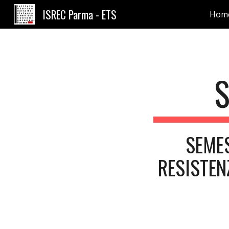
ISREC Parma - ETS
Hom
Sk
S
SEMES
RESISTEN